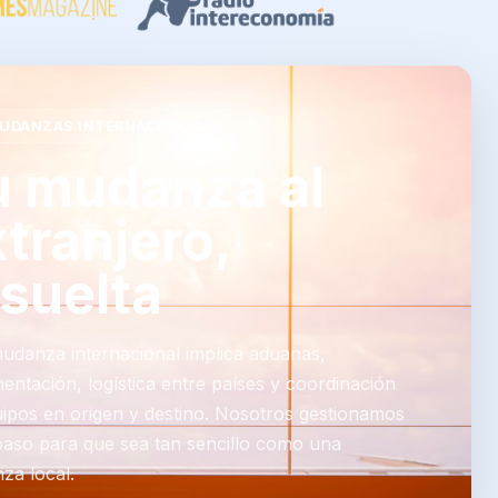
DANZAS INTERNACIONALES
u mudanza al
tranjero,
esuelta
udanza internacional implica aduanas,
ntación, logística entre países y coordinación
ipos en origen y destino. Nosotros gestionamos
paso para que sea tan sencillo como una
za local.