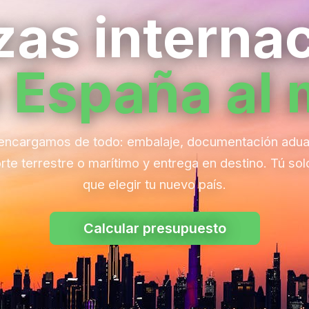
as internac
 España al
encargamos de todo: embalaje, documentación adua
rte terrestre o marítimo y entrega en destino. Tú sol
que elegir tu nuevo país.
Calcular presupuesto