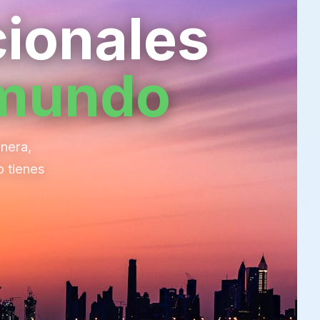
ionales
 mundo
nera,
o tienes