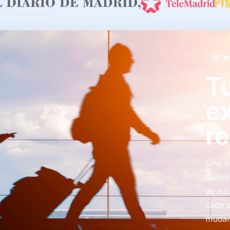
MU
T
ex
r
Una m
docume
de equ
cada 
mudan