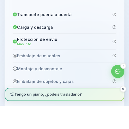
Transporte puerta a puerta
Carga y descarga
Protección de envío
Más info
Embalaje de muebles
Montaje y desmontaje
Embalaje de objetos y cajas
Recogida de material residual
Tengo un piano, ¿podéis trasladarlo?