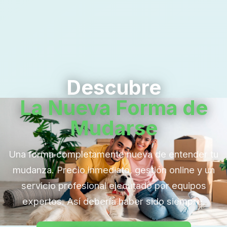
Descubre
La Nueva Forma de
Mudarse
Una forma completamente nueva de entender tu
mudanza. Precio inmediato, gestión online y un
servicio profesional ejecutado por equipos
expertos. Así debería haber sido siempre.