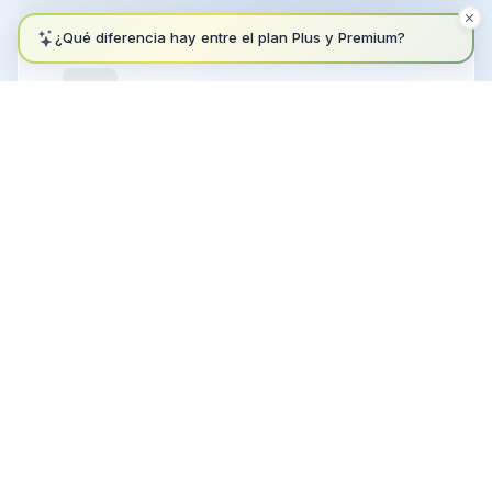
Carga maximizada
Optimizamos la capacidad de cada camión
para reducir viajes. Menos vehículos en
carretera, menos combustible, menos
emisiones por mudanza.
560 kg
CO₂ ahorrado/mudanza
Proveedores locales